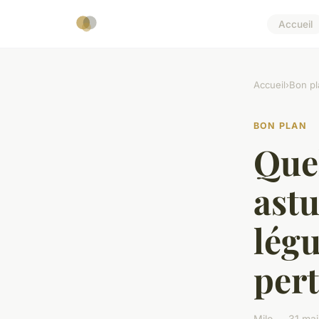
Accueil
Accueil
›
Bon pl
BON PLAN
Quel
astu
légu
pert
Milo — 31 mai