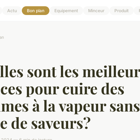
Actu
Bon plan
Equipement
Minceur
Produit
an
les sont les meilleu
ces pour cuire des
mes à la vapeur sans
e de saveurs?
 2024 — 6 min de lecture