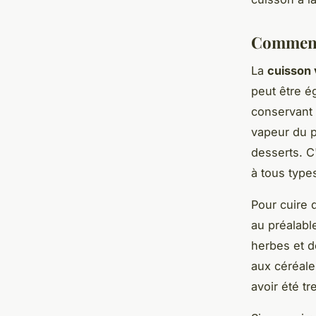
Comment 
La
cuisson
peut être é
conservant l
vapeur du p
desserts. C
à tous type
Pour cuire d
au préalabl
herbes et d
aux céréale
avoir été t