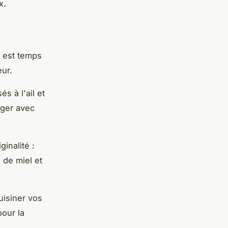
x.
l est temps
ur.
s à l'ail et
anger avec
inalité :
 de miel et
uisiner vos
pour la