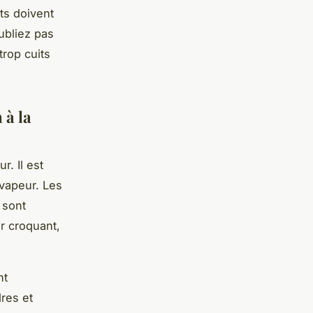
nts doivent
oubliez pas
trop cuits
 à la
. Il est
 vapeur. Les
 sont
ur croquant,
nt
dres et