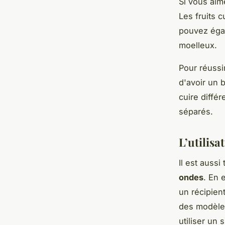
Si vous aim
Les fruits c
pouvez égal
moelleux.
Pour réussir
d'avoir un 
cuire diffé
séparés.
L’utilis
Il est aussi
ondes
. En 
un récipien
des modèle
utiliser un 