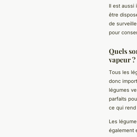
Il est aussi
être disposé
de surveille
pour conser
Quels son
vapeur ?
Tous les lé
donc import
légumes ver
parfaits pou
ce qui rend
Les légumes
également e