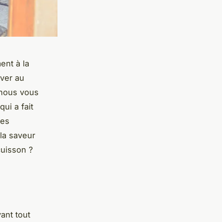
ent à la
ver au
 nous vous
ui a fait
des
la saveur
cuisson ?
ant tout