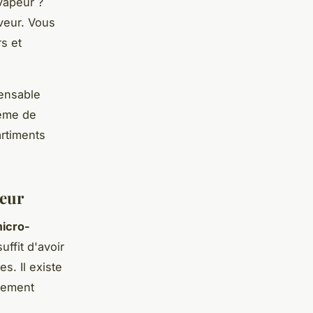
vapeur ?
aveur. Vous
s et
pensable
même de
rtiments
peur
icro-
uffit d'avoir
s. Il existe
lement